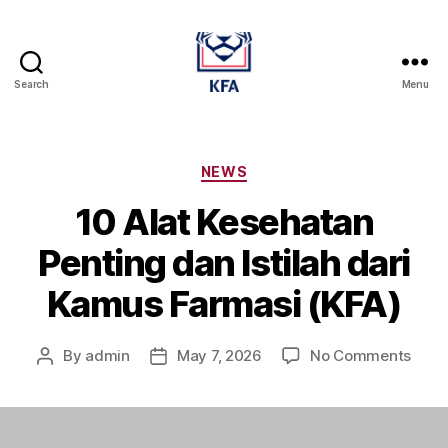
Search
Menu
Kamus
Farmasi
Dan
Alat
Categories
NEWS
Kesehatan
10 Alat Kesehatan
Penting dan Istilah dari
Kamus Farmasi (KFA)
on
By
admin
May 7, 2026
No Comments
Post
Post
10
author
date
Alat
Kese
Pent