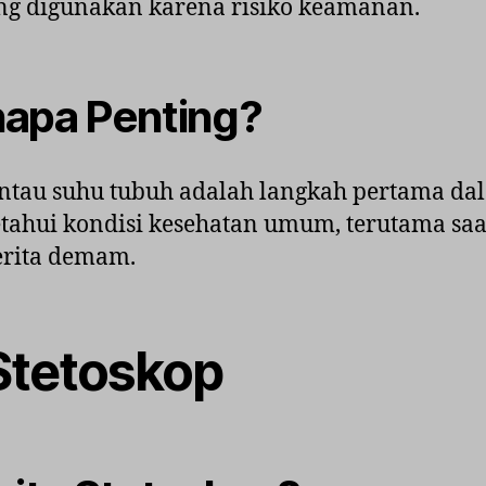
ng digunakan karena risiko keamanan.
apa Penting?
tau suhu tubuh adalah langkah pertama da
ahui kondisi kesehatan umum, terutama saa
rita demam.
 Stetoskop