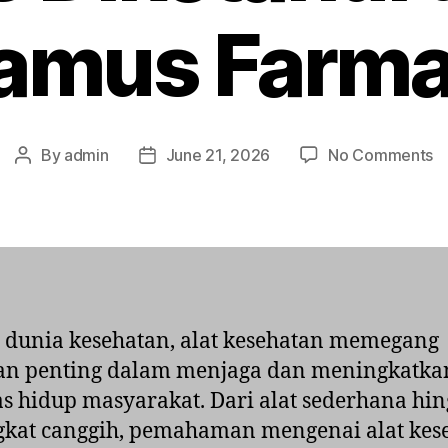
amus Farma
o
By
admin
June 21, 2026
No Comments
Post
Post
1
author
date
Al
K
y
H
Di
d
dunia kesehatan, alat kesehatan memegang
K
an penting dalam menjaga dan meningkatka
F
as hidup masyarakat. Dari alat sederhana hi
gkat canggih, pemahaman mengenai alat kes