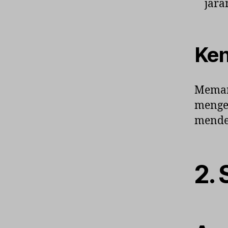
jara
Ken
Meman
menget
mende
2.