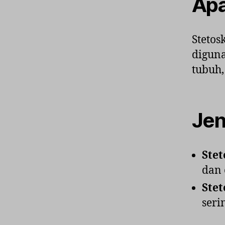
Apa
Stetos
digun
tubuh,
Jen
Stet
dan 
Stet
seri