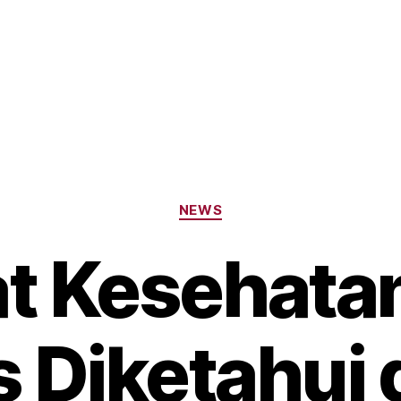
Categories
NEWS
at Kesehata
 Diketahui