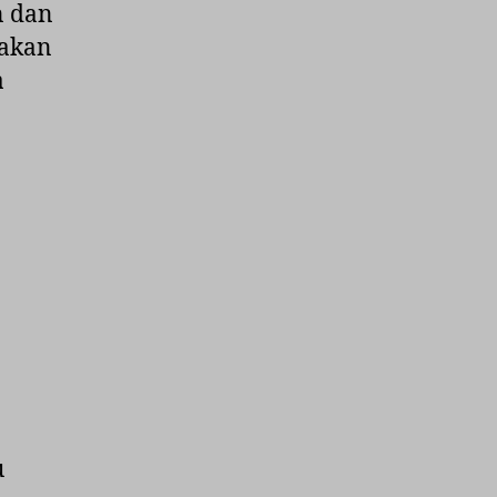
n dan
 akan
a
u