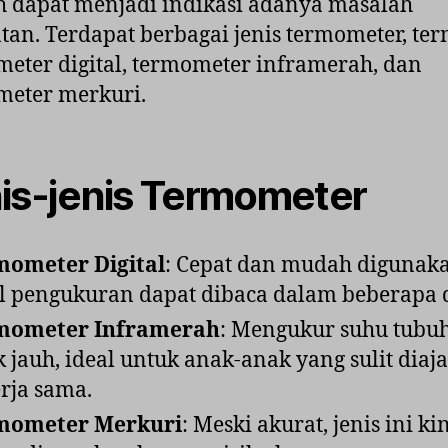
 dapat menjadi indikasi adanya masalah
tan. Terdapat berbagai jenis termometer, te
eter digital, termometer inframerah, dan
meter merkuri.
is-jenis Termometer
mometer Digital
: Cepat dan mudah digunak
l pengukuran dapat dibaca dalam beberapa d
mometer Inframerah
: Mengukur suhu tubuh
k jauh, ideal untuk anak-anak yang sulit diaj
rja sama.
mometer Merkuri
: Meski akurat, jenis ini ki