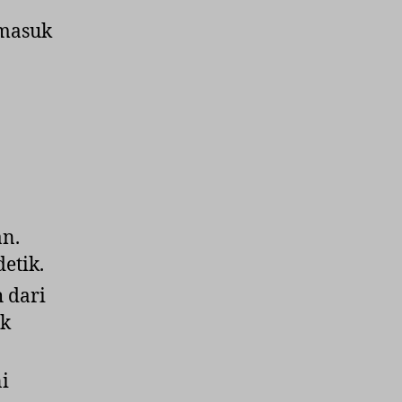
rmasuk
an.
etik.
 dari
ak
ni