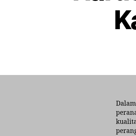
K
Dalam 
peran
kualit
peran