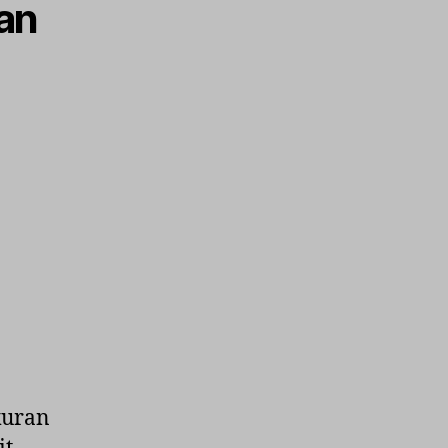
an
kuran