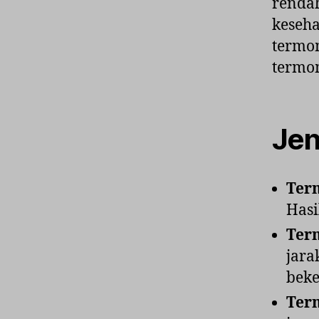
rendah
keseha
termom
termo
Jen
Ter
Hasi
Ter
jara
beke
Ter