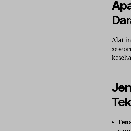
Apa
Dar
Alat i
seseor
keseha
Jen
Tek
Ten