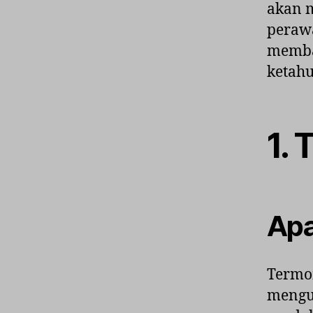
akan 
perawa
memba
ketahu
1.
Apa
Termom
menguk