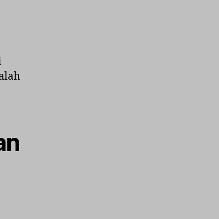
i
alah
an