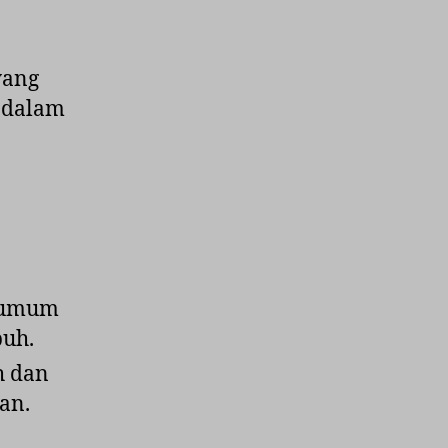
yang
 dalam
g umum
buh.
h dan
an.