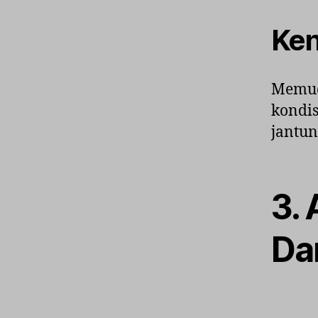
Ken
Memud
kondis
jantun
3.
Da