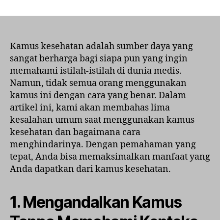
5
Kesalahan
Umum
Saat
Menggunakan
Kamus kesehatan adalah sumber daya yang
Kamus
sangat berharga bagi siapa pun yang ingin
Kesehatan
memahami istilah-istilah di dunia medis.
yang
Namun, tidak semua orang menggunakan
Perlu
kamus ini dengan cara yang benar. Dalam
Dihindari
artikel ini, kami akan membahas lima
kesalahan umum saat menggunakan kamus
kesehatan dan bagaimana cara
menghindarinya. Dengan pemahaman yang
tepat, Anda bisa memaksimalkan manfaat yang
Anda dapatkan dari kamus kesehatan.
1. Mengandalkan Kamus