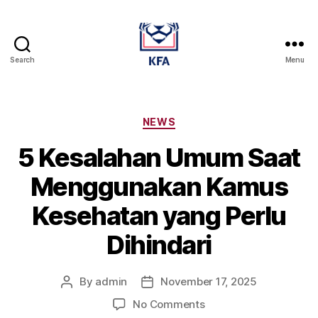
Search
Menu
Kamus
Farmasi
Dan
Alat
Categories
NEWS
Kesehatan
5 Kesalahan Umum Saat
Menggunakan Kamus
Kesehatan yang Perlu
Dihindari
By
admin
November 17, 2025
Post
Post
author
date
on
No Comments