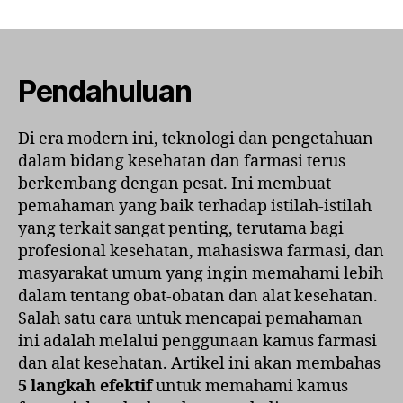
5
Langkah
Memahami
Kamus
Farmasi
Pendahuluan
dan
Alat
Di era modern ini, teknologi dan pengetahuan
Kesehatan
dalam bidang kesehatan dan farmasi terus
Secara
Efektif
berkembang dengan pesat. Ini membuat
pemahaman yang baik terhadap istilah-istilah
yang terkait sangat penting, terutama bagi
profesional kesehatan, mahasiswa farmasi, dan
masyarakat umum yang ingin memahami lebih
dalam tentang obat-obatan dan alat kesehatan.
Salah satu cara untuk mencapai pemahaman
ini adalah melalui penggunaan kamus farmasi
dan alat kesehatan. Artikel ini akan membahas
5 langkah efektif
untuk memahami kamus