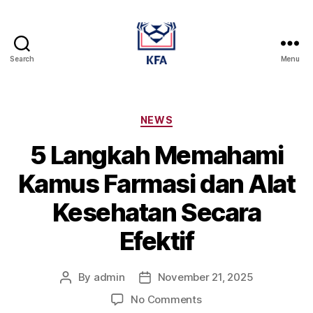
Search
Menu
Kamus
Farmasi
Dan
Alat
Categories
NEWS
Kesehatan
5 Langkah Memahami
Kamus Farmasi dan Alat
Kesehatan Secara
Efektif
By
admin
November 21, 2025
Post
Post
author
date
on
No Comments