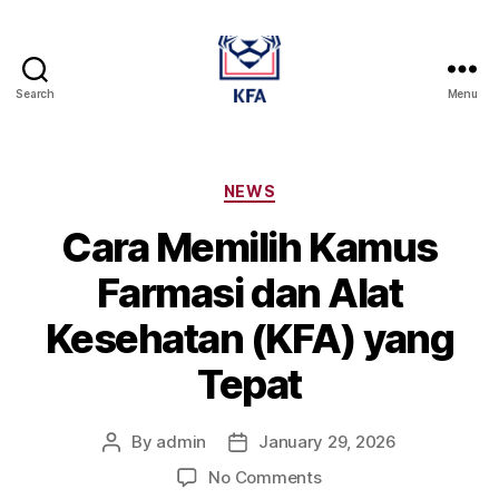
Search
Menu
Kamus
Farmasi
Dan
Alat
Categories
NEWS
Kesehatan
Cara Memilih Kamus
Farmasi dan Alat
Kesehatan (KFA) yang
Tepat
By
admin
January 29, 2026
Post
Post
author
date
on
No Comments