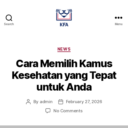
Search
Menu
Kamus
Farmasi
Dan
Alat
Categories
NEWS
Kesehatan
Cara Memilih Kamus
Kesehatan yang Tepat
untuk Anda
By
admin
February 27, 2026
Post
Post
author
date
on
No Comments
Cara
Memilih