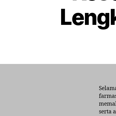
Leng
Selama
farmas
memah
serta 