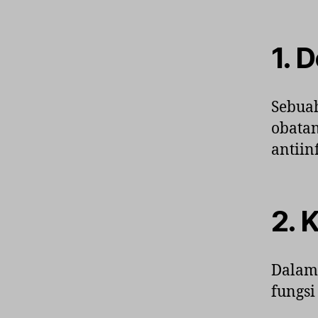
1.
D
Sebuah
obatan
antiin
2.
K
Dalam 
fungsi