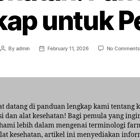
kap untuk P
By
admin
February 11, 2026
No Comments
Post
Post
author
date
t datang di panduan lengkap kami tentang 
i dan alat kesehatan! Bagi pemula yang ingi
ami lebih dalam mengenai terminologi far
alat kesehatan, artikel ini menyediakan infor