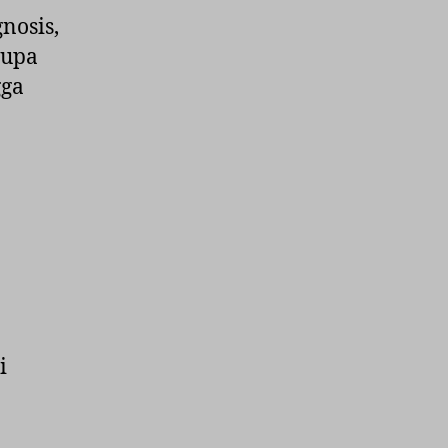
nosis,
rupa
gga
i