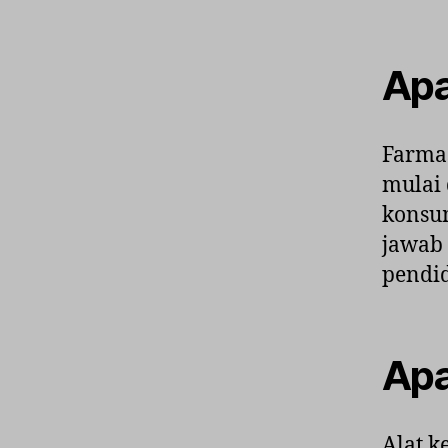
Apa
Farmas
mulai 
konsum
jawab 
pendid
Apa
Alat k