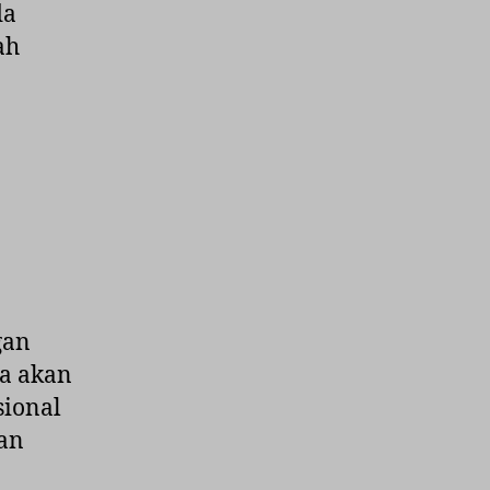
da
ah
gan
ya akan
sional
an