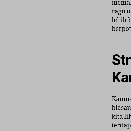
memah
ragu 
lebih 
berpo
St
Ka
Kamus 
biasan
kita l
terdap