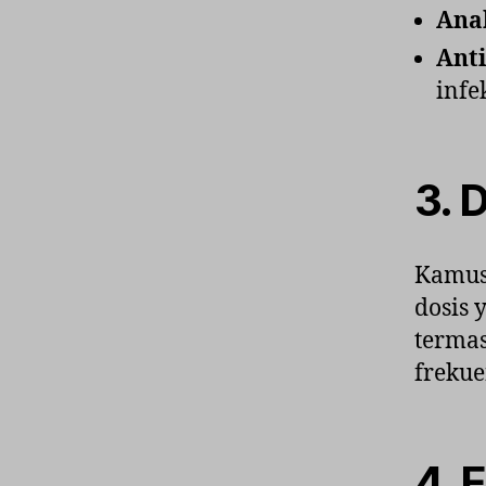
Ana
Anti
infek
3.
D
Kamus 
dosis 
termas
frekue
4.
E