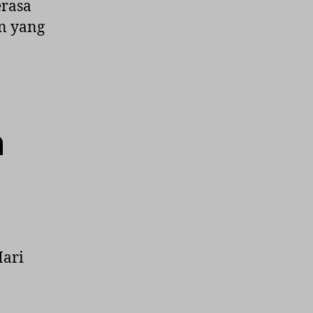
rasa
n yang
n
Mari