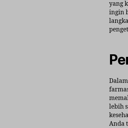
yang k
ingin 
langk
penge
Pe
Dalam 
farmas
memaha
lebih 
keseh
Anda 