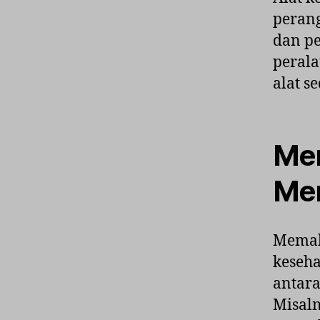
perang
dan pe
perala
alat s
Men
Mem
Memaha
keseh
antara
Misaln