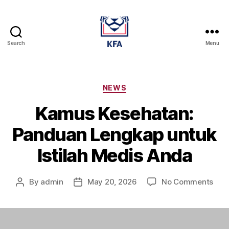
Search
Menu
Kamus
Farmasi
Dan
Alat
Categories
NEWS
Kesehatan
Kamus Kesehatan:
Panduan Lengkap untuk
Istilah Medis Anda
on
By
admin
May 20, 2026
No Comments
Post
Post
Kam
author
date
Kese
Pan
Len