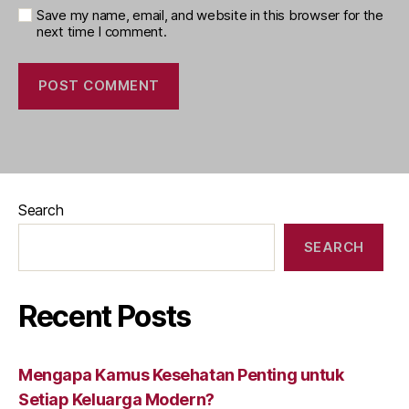
Save my name, email, and website in this browser for the
next time I comment.
Search
SEARCH
Recent Posts
Mengapa Kamus Kesehatan Penting untuk
Setiap Keluarga Modern?