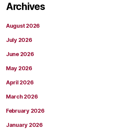
Archives
August 2026
July 2026
June 2026
May 2026
April 2026
March 2026
February 2026
January 2026