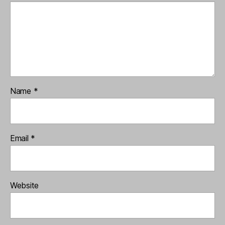
Name
*
Email
*
Website