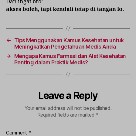
Dan ingat bro:
akses boleh, tapi kendali tetap di tangan lo.
←
Tips Menggunakan Kamus Kesehatan untuk
Meningkatkan Pengetahuan Medis Anda
→
Mengapa Kamus Farmasi dan Alat Kesehatan
Penting dalam Praktik Medis?
Leave a Reply
Your email address will not be published.
Required fields are marked
*
Comment
*