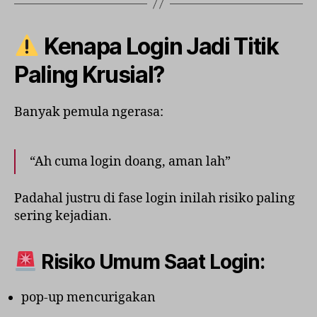
Kenapa Login Jadi Titik
Paling Krusial?
Banyak pemula ngerasa:
“Ah cuma login doang, aman lah”
Padahal justru di fase login inilah risiko paling
sering kejadian.
Risiko Umum Saat Login:
pop-up mencurigakan