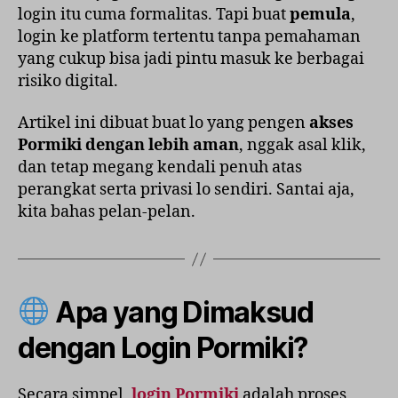
login itu cuma formalitas. Tapi buat
pemula
,
login ke platform tertentu tanpa pemahaman
yang cukup bisa jadi pintu masuk ke berbagai
risiko digital.
Artikel ini dibuat buat lo yang pengen
akses
Pormiki dengan lebih aman
, nggak asal klik,
dan tetap megang kendali penuh atas
perangkat serta privasi lo sendiri. Santai aja,
kita bahas pelan-pelan.
Apa yang Dimaksud
dengan Login Pormiki?
Secara simpel,
login Pormiki
adalah proses