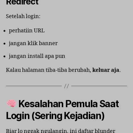
Redirect
Setelah login:
perhatiin URL
jangan klik banner
jangan install apa pun
Kalau halaman tiba-tiba berubah,
keluar aja
.
Kesalahan Pemula Saat
Login (Sering Kejadian)
Biar lo nggak ngulangin, ini daftar blunder