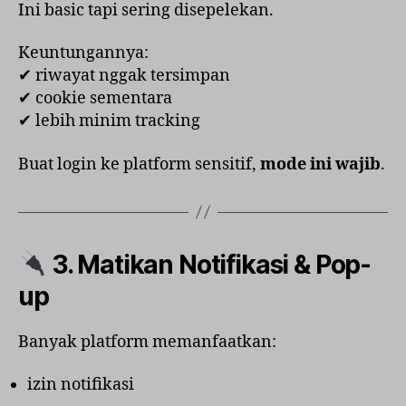
Ini basic tapi sering disepelekan.
Keuntungannya:
✔ riwayat nggak tersimpan
✔ cookie sementara
✔ lebih minim tracking
Buat login ke platform sensitif,
mode ini wajib
.
3. Matikan Notifikasi & Pop-
up
Banyak platform memanfaatkan:
izin notifikasi