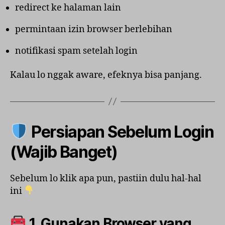
redirect ke halaman lain
permintaan izin browser berlebihan
notifikasi spam setelah login
Kalau lo nggak aware, efeknya bisa panjang.
Persiapan Sebelum Login
(Wajib Banget)
Sebelum lo klik apa pun, pastiin dulu hal-hal
ini
1. Gunakan Browser yang