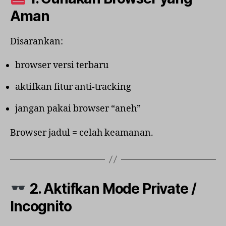
Aman
Disarankan:
browser versi terbaru
aktifkan fitur anti-tracking
jangan pakai browser “aneh”
Browser jadul = celah keamanan.
2. Aktifkan Mode Private /
Incognito