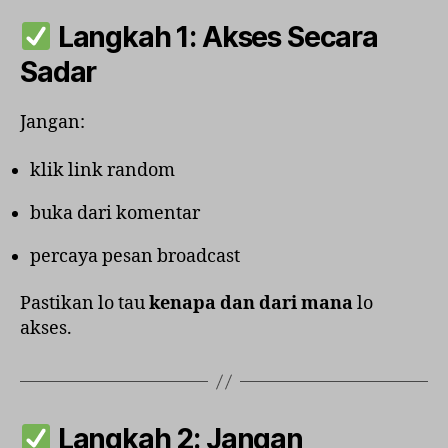
Langkah 1: Akses Secara
Sadar
Jangan:
klik link random
buka dari komentar
percaya pesan broadcast
Pastikan lo tau
kenapa dan dari mana
lo
akses.
Langkah 2: Jangan