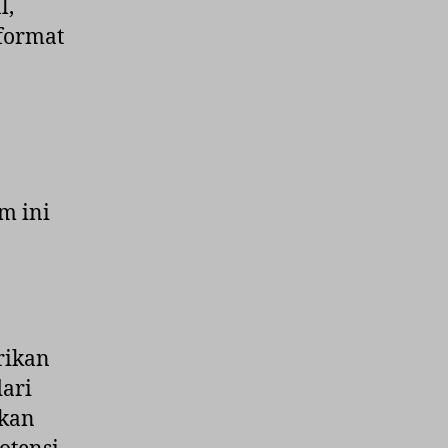
l,
 format
m ini
rikan
dari
nkan