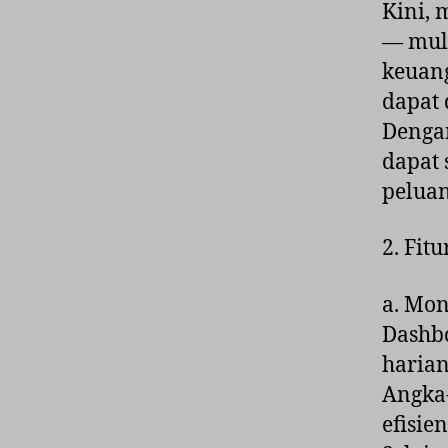
Kini, 
— mula
keuan
dapat 
Dengan
dapat 
peluan
2. Fit
a. Mon
Dashbo
harian
Angka-
efisie