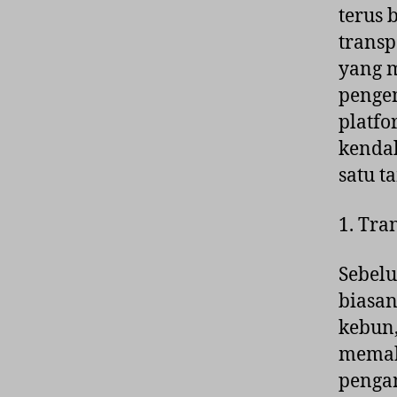
terus 
transp
yang 
penge
platfo
kendal
satu t
1. Tra
Sebelu
biasan
kebun,
memak
pengam