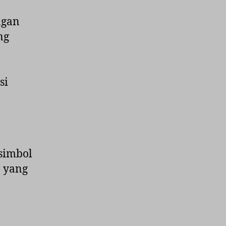
ngan
ng
si
simbol
 yang