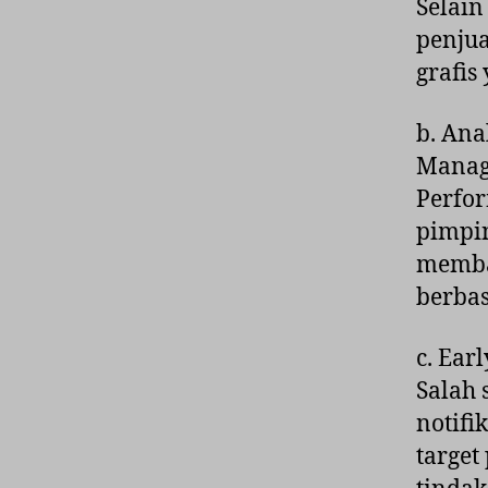
Selain
penjua
grafis
b. Ana
Manag
Perfo
pimpin
memba
berbas
c. Ear
Salah 
notifi
target