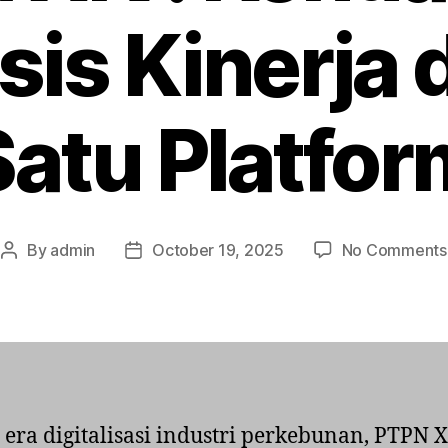
sis Kinerja
Satu Platfor
By
admin
October 19, 2025
No Comments
Post
Post
author
date
era digitalisasi industri perkebunan, PTPN 