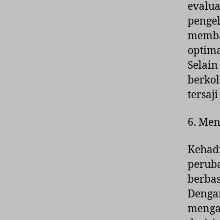
evalua
pengel
memba
optima
Selain
berkol
tersaj
6. Me
Kehad
perub
berbas
Dengan
mengar