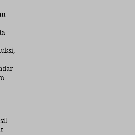
an
ta
duksi,
adar
am
sil
t