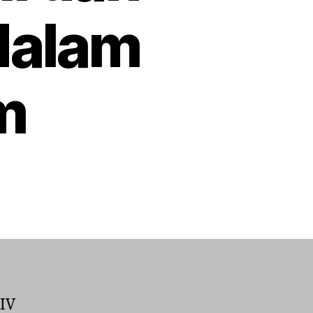
 dalam
m
on
Manager
Dashboard
PTPN
XIV:
Kendali
dan
Analisis
XIV
Kinerja