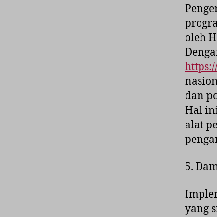
Pengem
progra
oleh H
Dengan
https:
nasion
dan po
Hal i
alat p
pengam
5. Da
Implem
yang s