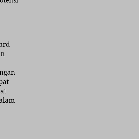
otensi
ard
an
engan
pat
at
dalam