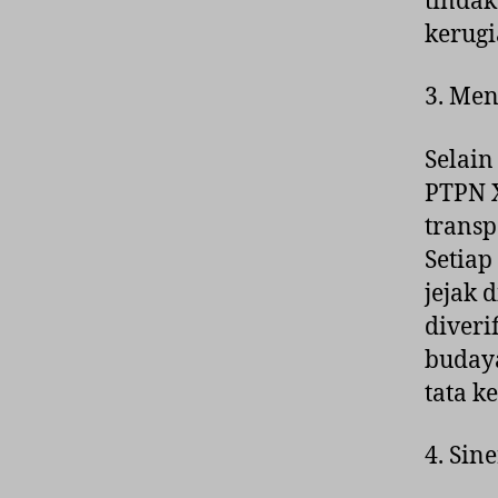
tindak
kerugi
3. Men
Selai
PTPN 
transp
Setiap
jejak 
diveri
budaya
tata k
4. Sin