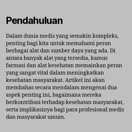
Kam
Farm
dan
Pendahuluan
Alat
Kese
Dalam dunia medis yang semakin kompleks,
dala
penting bagi kita untuk memahami peran
Kese
Masy
berbagai alat dan sumber daya yang ada. Di
antara banyak alat yang tersedia, kamus
farmasi dan alat kesehatan memainkan peran
yang sangat vital dalam meningkatkan
kesehatan masyarakat. Artikel ini akan
membahas secara mendalam mengenai dua
aspek penting ini, bagaimana mereka
berkontribusi terhadap kesehatan masyarakat,
serta implikasinya bagi para profesional medis
dan masyarakat umum.