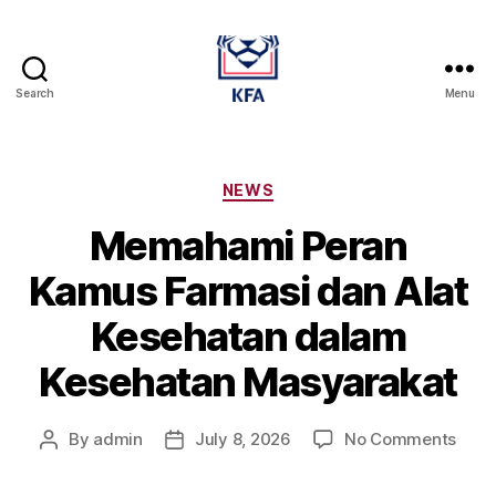
Search
Menu
Kamus
Farmasi
Dan
Alat
Categories
NEWS
Kesehatan
Memahami Peran
Kamus Farmasi dan Alat
Kesehatan dalam
Kesehatan Masyarakat
on
By
admin
July 8, 2026
No Comments
Post
Post
Mem
author
date
Pera