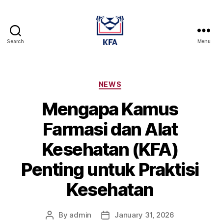
Search
Menu
Kamus
Farmasi
Dan
Alat
Categories
NEWS
Kesehatan
Mengapa Kamus
Farmasi dan Alat
Kesehatan (KFA)
Penting untuk Praktisi
Kesehatan
By
admin
January 31, 2026
Post
Post