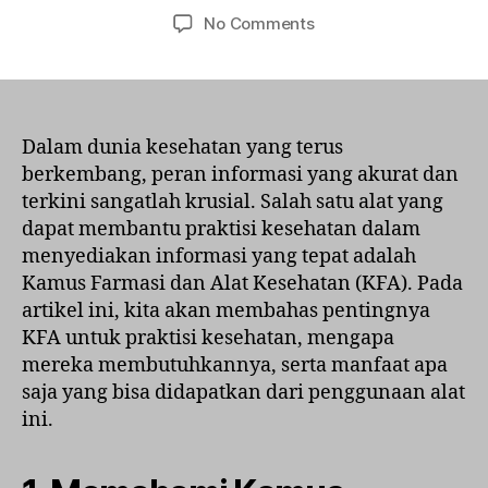
author
date
on
No Comments
Mengapa
Kamus
Farmasi
dan
Alat
Dalam dunia kesehatan yang terus
Kesehatan
berkembang, peran informasi yang akurat dan
(KFA)
terkini sangatlah krusial. Salah satu alat yang
Penting
dapat membantu praktisi kesehatan dalam
untuk
menyediakan informasi yang tepat adalah
Praktisi
Kamus Farmasi dan Alat Kesehatan (KFA). Pada
Kesehatan
artikel ini, kita akan membahas pentingnya
KFA untuk praktisi kesehatan, mengapa
mereka membutuhkannya, serta manfaat apa
saja yang bisa didapatkan dari penggunaan alat
ini.