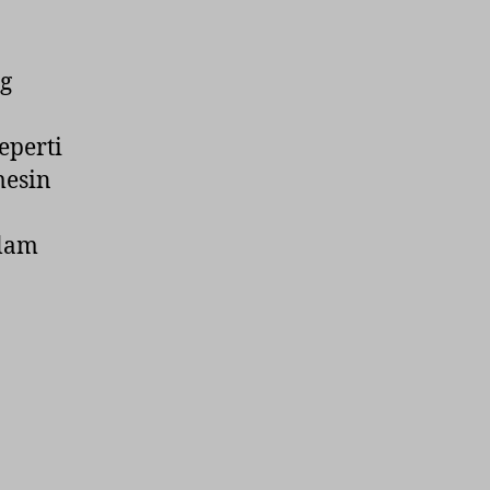
?
g
eperti
mesin
alam