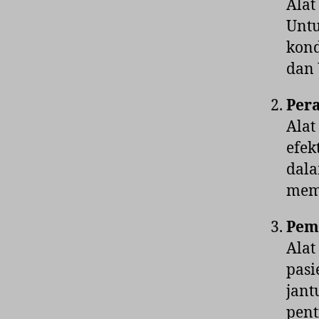
Alat
Untu
kond
dan 
Pera
Alat
efek
dala
mema
Pem
Alat
pasi
jant
pent