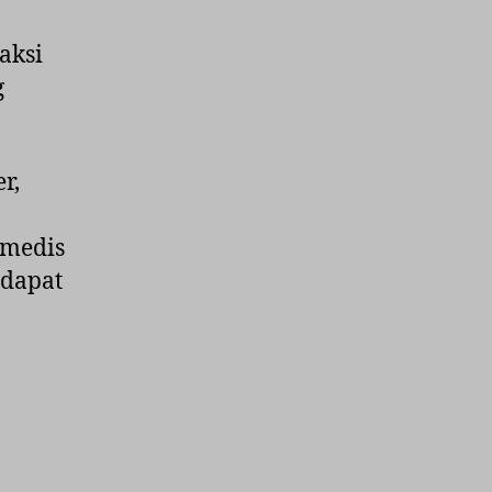
aksi
g
r,
 medis
 dapat