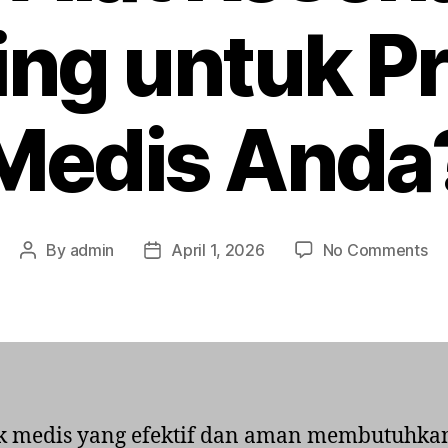
ing untuk Pr
Medis Anda
on
By
admin
April 1, 2026
No Comments
Post
Post
Me
author
date
Ka
Fa
da
Al
Ke
Pe
ik medis yang efektif dan aman membutuhka
un