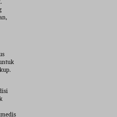
.
g
an,
us
untuk
kup.
isi
k
 medis