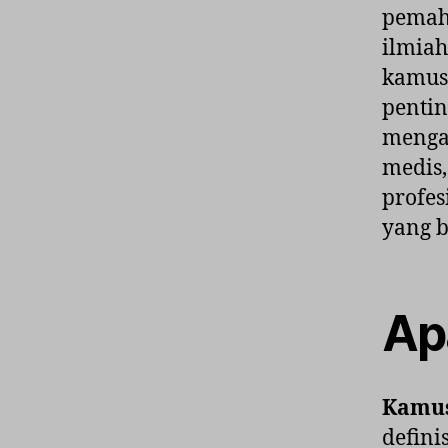
pemah
ilmiah
kamus 
pentin
mengap
medis
profe
yang b
Ap
Kamus
defini