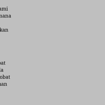
hami
imana
akan
pat
da
 obat
han