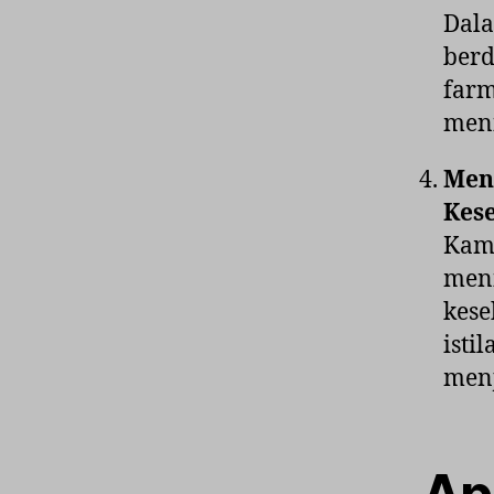
Dala
berd
farm
meni
Men
Kes
Kamu
meni
kes
isti
menj