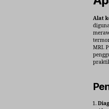
Ap
Alat 
diguna
merawa
termom
MRI. 
penggu
prakti
Pen
Diag