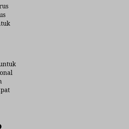
rus
us
ntuk
 untuk
ional
n
apat