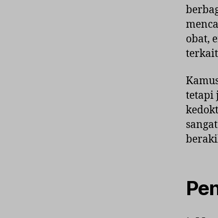
berbag
mencak
obat, 
terkai
Kamus 
tetapi
kedokt
sangat
beraki
Pen