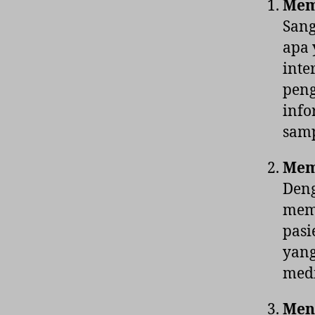
Mem
Sang
apa 
inte
peng
info
sam
Mem
Deng
memb
pasi
yang
medi
Men