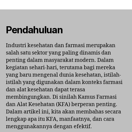
Panduan
Lengkap
Kamus
Farmasi
dan
Pendahuluan
Alat
Kesehatan
Industri kesehatan dan farmasi merupakan
(KFA)
salah satu sektor yang paling dinamis dan
untuk
Pemula
penting dalam masyarakat modern. Dalam
kegiatan sehari-hari, terutama bagi mereka
yang baru mengenal dunia kesehatan, istilah-
istilah yang digunakan dalam konteks farmasi
dan alat kesehatan dapat terasa
membingungkan. Di sinilah Kamus Farmasi
dan Alat Kesehatan (KFA) berperan penting.
Dalam artikel ini, kita akan membahas secara
lengkap apa itu KFA, manfaatnya, dan cara
menggunakannya dengan efektif.