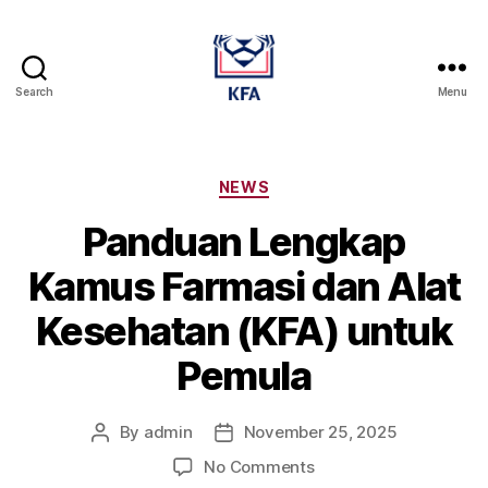
Search
Menu
Kamus
Farmasi
Dan
Alat
Categories
NEWS
Kesehatan
Panduan Lengkap
Kamus Farmasi dan Alat
Kesehatan (KFA) untuk
Pemula
By
admin
November 25, 2025
Post
Post
author
date
on
No Comments