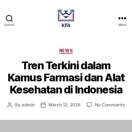
Search
Menu
Kamus
Farmasi
Dan
Alat
Categories
NEWS
Kesehatan
Tren Terkini dalam
Kamus Farmasi dan Alat
Kesehatan di Indonesia
on
By
admin
March 12, 2026
No Comments
Post
Post
Tre
author
date
Ter
da
Ka