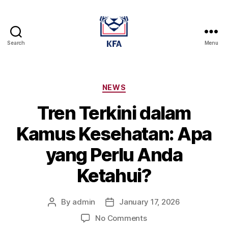
Search
Menu
Kamus
Farmasi
Dan
Alat
Categories
NEWS
Kesehatan
Tren Terkini dalam
Kamus Kesehatan: Apa
yang Perlu Anda
Ketahui?
By
admin
January 17, 2026
Post
Post
author
date
on
No Comments