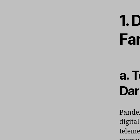
1. 
Fa
a. 
Dar
Pandem
digita
teleme