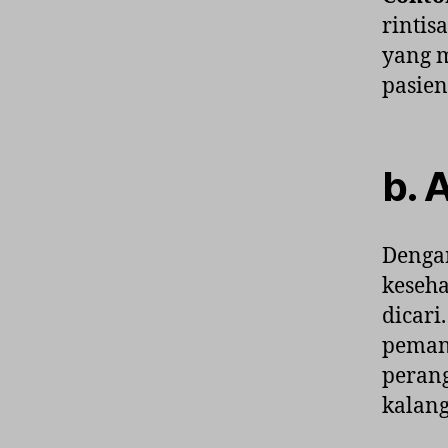
rintis
yang 
pasien
b. 
Denga
keseha
dicari
pemant
perang
kalan