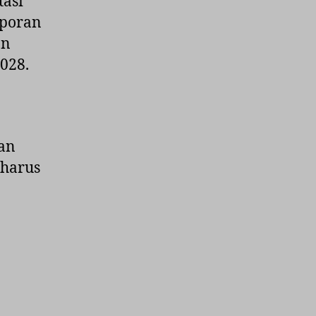
asi
aporan
an
028.
an
 harus