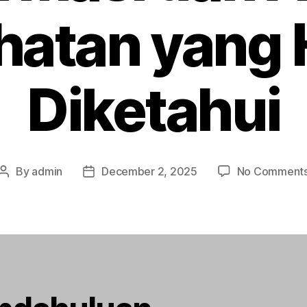
hatan yang 
Diketahui
By
admin
December 2, 2025
No Comment
Post
Post
author
date