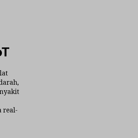
oT
lat
darah,
nyakit
 real-