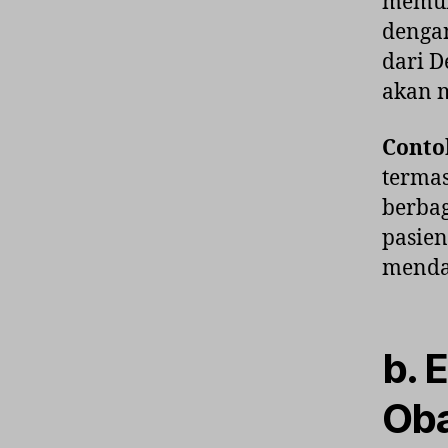
memun
dengan
dari D
akan m
Conto
terma
berba
pasien
mendat
b. 
Ob