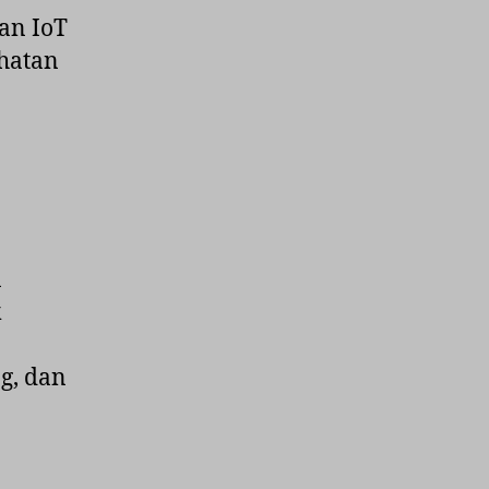
an IoT
hatan
n
k
g, dan