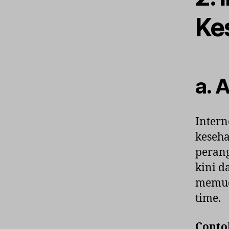
Ke
a. 
Intern
keseha
perang
kini d
memud
time.
Conto