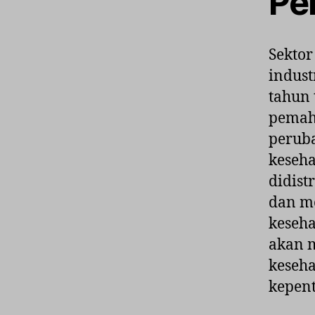
Pe
Sektor
indust
tahun 
pemah
peruba
keseha
didist
dan me
keseha
akan m
keseha
kepent