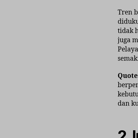
Tren b
diduku
tidak 
juga m
Pelaya
semaki
Quote
berpe
kebutu
dan ku
2. 