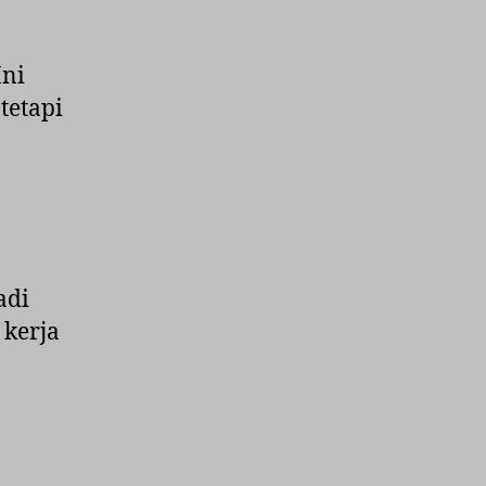
Ini
tetapi
adi
 kerja