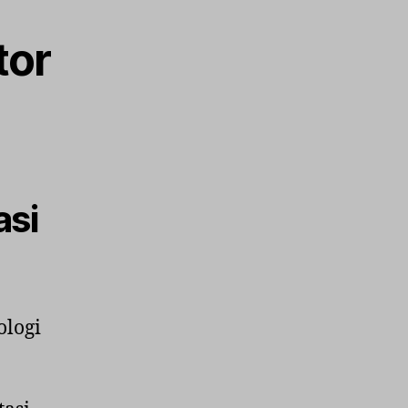
tor
asi
ologi