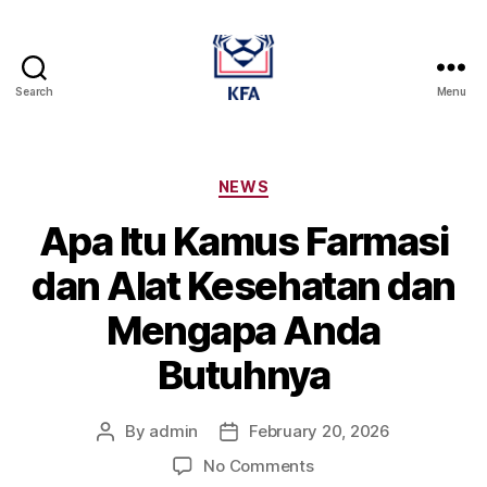
Search
Menu
Kamus
Farmasi
Dan
Alat
Categories
NEWS
Kesehatan
Apa Itu Kamus Farmasi
dan Alat Kesehatan dan
Mengapa Anda
Butuhnya
By
admin
February 20, 2026
Post
Post
author
date
on
No Comments