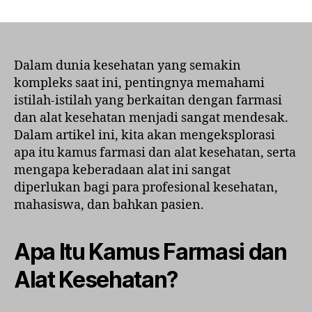
Apa
Itu
Kamus
Farmasi
dan
Dalam dunia kesehatan yang semakin
Alat
kompleks saat ini, pentingnya memahami
Kesehatan
istilah-istilah yang berkaitan dengan farmasi
dan
dan alat kesehatan menjadi sangat mendesak.
Mengapa
Dalam artikel ini, kita akan mengeksplorasi
Anda
apa itu kamus farmasi dan alat kesehatan, serta
Butuhnya
mengapa keberadaan alat ini sangat
diperlukan bagi para profesional kesehatan,
mahasiswa, dan bahkan pasien.
Apa Itu Kamus Farmasi dan
Alat Kesehatan?