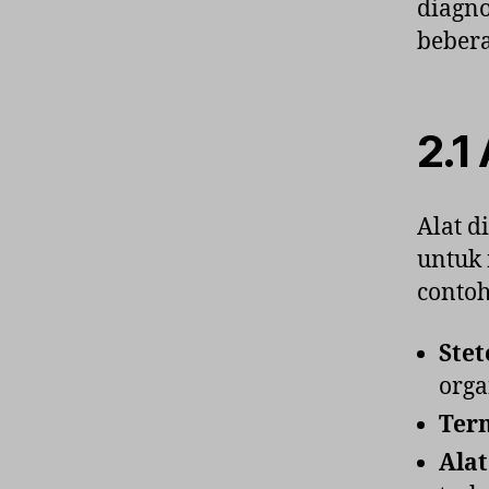
diagno
bebera
2.1
Alat d
untuk 
contoh
Ste
orga
Ter
Alat