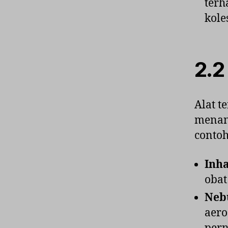
terh
kole
2.2
Alat t
menang
contoh
Inha
obat
Neb
aero