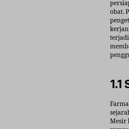
persia
obat. 
penge
kerjan
terjad
membe
pengg
1.1
Farmas
sejara
Mesir 