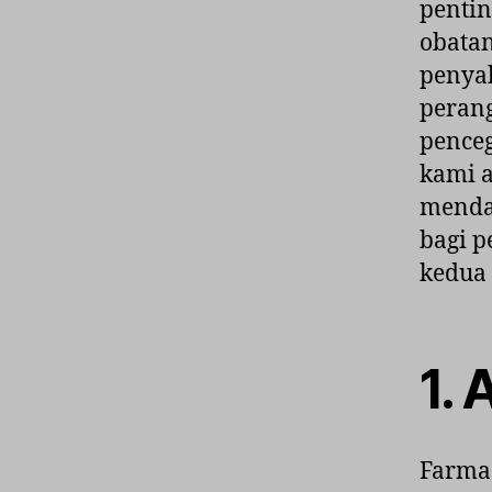
pentin
obata
penyak
peran
penceg
kami 
mendal
bagi p
kedua 
1. 
Farmas